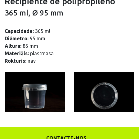
Recipiente de polipropileno
365 ml, Ø 95 mm
Capacidade:
365 ml
Diâmetro:
95 mm
Altura:
85 mm
Materiāls:
plastmasa
Rokturis:
nav
CONTACTE-NOS →