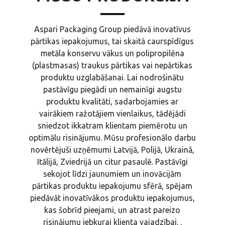
Aspari Packaging Group piedāvā inovatīvus
pārtikas iepakojumus, tai skaitā caurspīdīgus
metāla konservu vākus un polipropilēna
(plastmasas) traukus pārtikas vai nepārtikas
produktu uzglabāšanai. Lai nodrošinātu
pastāvīgu piegādi un nemainīgi augstu
produktu kvalitāti, sadarbojamies ar
vairākiem ražotājiem vienlaikus, tādējādi
sniedzot ikkatram klientam piemērotu un
optimālu risinājumu. Mūsu profesionālo darbu
novērtējuši uzņēmumi Latvijā, Polijā, Ukrainā,
Itālijā, Zviedrijā un citur pasaulē. Pastāvīgi
sekojot līdzi jaunumiem un inovācijām
pārtikas produktu iepakojumu sfērā, spējam
piedāvāt inovatīvākos produktu iepakojumus,
kas šobrīd pieejami, un atrast pareizo
risinājumu jebkurai klienta vajadzībai. .