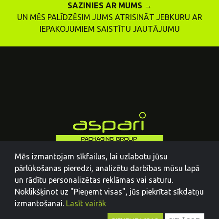
SAZINIES AR MUMS →
UN MĒS PALĪDZĒSIM JUMS ATRISINĀT JEBKURU AR
IEPAKOJUMIEM SAISTĪTU JAUTĀJUMU
Mēs izmantojam sīkfailus, lai uzlabotu jūsu
pārlūkošanas pieredzi, analizētu darbības mūsu lapā
un rādītu personalizētas reklāmas vai saturu.
Noklikšķinot uz "Pieņemt visas", jūs piekrītat sīkdatņu
izmantošanai.
Lasīt vairāk