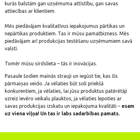
kurās balstām gan uzņēmuma attīstību, gan savas
attiecības ar klientiem.
Mēs piedāvājam kvalitatīvus iepakojumus pārtikas un
nepārtikas produktiem. Tas ir mūsu pamatbizness. Mēs
piedāvājam arī produkcijas testēšanu uzņēmumiem savā
valstī.
Tomēr mūsu sirdslieta – tās ir inovācijas.
Pasaule šodien mainās strauji un iegūst tie, kas šīs
pārmaiņas veido. Ja vēlaties būt soli priekšā
konkurentiem, ja vēlaties, lai jūsu produktus patērētāji
uzreiz ievēro veikalu plauktos, ja vēlaties lepoties ar
savas produkcijas izskatu un iepakojuma kvalitāti –
esam
uz viena viļņa! Un tas ir labs sadarbības pamats.