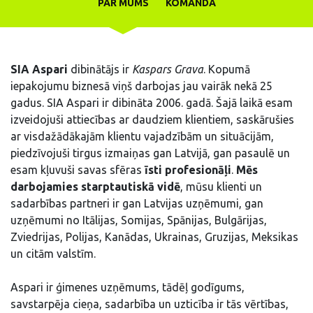
PAR MUMS
KOMANDA
SIA Aspari
dibinātājs ir
Kaspars Grava
. Kopumā
iepakojumu biznesā viņš darbojas jau vairāk nekā 25
gadus. SIA Aspari ir dibināta 2006. gadā. Šajā laikā esam
izveidojuši attiecības ar daudziem klientiem, saskārušies
ar visdažādākajām klientu vajadzībām un situācijām,
piedzīvojuši tirgus izmaiņas gan Latvijā, gan pasaulē un
esam kļuvuši savas sfēras
īsti profesionāļi
.
Mēs
darbojamies starptautiskā vidē
, mūsu klienti un
sadarbības partneri ir gan Latvijas uzņēmumi, gan
uzņēmumi no Itālijas, Somijas, Spānijas, Bulgārijas,
Zviedrijas, Polijas, Kanādas, Ukrainas, Gruzijas, Meksikas
un citām valstīm.
Aspari ir ģimenes uzņēmums, tādēļ godīgums,
savstarpēja cieņa, sadarbība un uzticība ir tās vērtības,