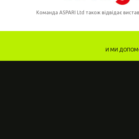
Команда ASPARI Ltd також відвідає вистав
И МИ ДОПОМО