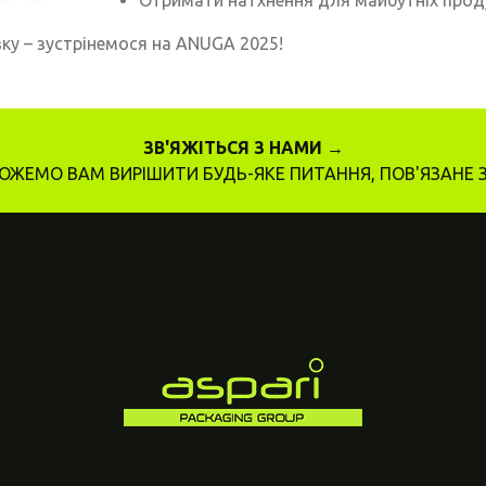
Отримати натхнення для майбутніх продук
ку – зустрінемося на ANUGA 2025!
ЗВ'ЯЖІТЬСЯ З НАМИ →
ЖЕМО ВАМ ВИРІШИТИ БУДЬ-ЯКЕ ПИТАННЯ, ПОВ'ЯЗАНЕ 