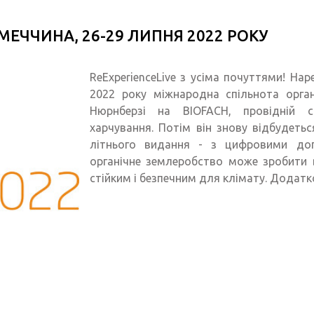
ІМЕЧЧИНА, 26-29 ЛИПНЯ 2022 РОКУ
ReExperienceLive з усіма почуттями! Нар
2022 року міжнародна спільнота орган
Нюрнберзі на BIOFACH, провідній св
харчування. Потім він знову відбудеть
літнього видання - з цифровими доп
органічне землеробство може зробити 
стійким і безпечним для клімату. Додатк