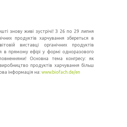
ешті знову живі зустрічі! З 26 по 29 липня
ічних продуктів харчування збереться в
ітовій виставці органічних продуктів
ся в прямому ефірі у формі одноразового
овненнями! Основна тема конгресу: як
виробництво продуктів харчування більш
ова інформація на:
www.biofach.de/en