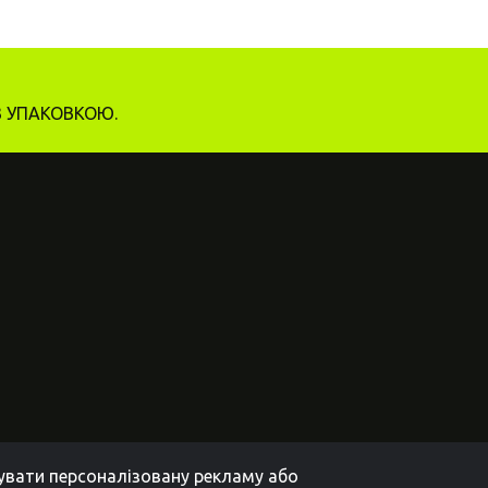
З УПАКОВКОЮ.
зувати персоналізовану рекламу або