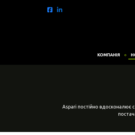
КОМПАНІЯ
Н
Aspari постійно вдосконалює с
постача