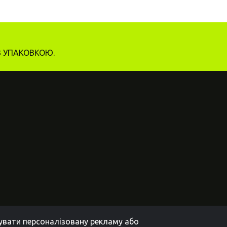
З УПАКОВКОЮ.
зувати персоналізовану рекламу або