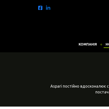
КОМПАНІЯ
Н
Aspari постійно вдосконалює с
постача