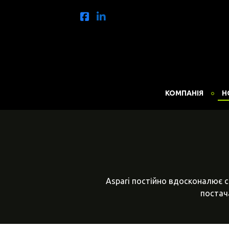
КОМПАНІЯ
Н
Aspari постійно вдосконалює с
постача