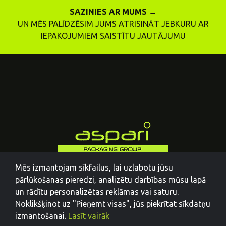
SAZINIES AR MUMS →
UN MĒS PALĪDZĒSIM JUMS ATRISINĀT JEBKURU AR
IEPAKOJUMIEM SAISTĪTU JAUTĀJUMU
Mēs izmantojam sīkfailus, lai uzlabotu jūsu
pārlūkošanas pieredzi, analizētu darbības mūsu lapā
un rādītu personalizētas reklāmas vai saturu.
Noklikšķinot uz "Pieņemt visas", jūs piekrītat sīkdatņu
izmantošanai.
Lasīt vairāk