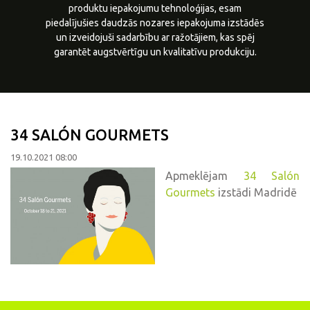
produktu iepakojumu tehnoloģijas, esam
piedalījušies daudzās nozares iepakojuma izstādēs
un izveidojuši sadarbību ar ražotājiem, kas spēj
garantēt augstvērtīgu un kvalitatīvu produkciju.
34 SALÓN GOURMETS
19.10.2021 08:00
Apmeklējam
34 Salón
Gourmets
izstādi Madridē