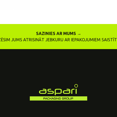
SAZINIES AR MUMS →
ZĒSIM JUMS ATRISINĀT JEBKURU AR IEPAKOJUMIEM SAIST