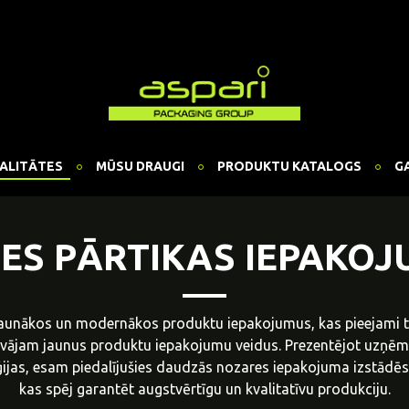
ALITĀTES
MŪSU DRAUGI
PRODUKTU KATALOGS
G
ES PĀRTIKAS IEPAKO
aunākos un modernākos produktu iepakojumus, kas pieejami tir
āvājam jaunus produktu iepakojumu veidus. Prezentējot uzņēm
jas, esam piedalījušies daudzās nozares iepakojuma izstādēs 
kas spēj garantēt augstvērtīgu un kvalitatīvu produkciju.