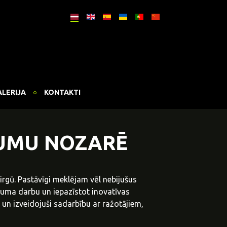
ALERIJA
KONTAKTI
JUMU NOZARĒ
gū. Pastāvīgi meklējam vēl nebijušus
uma darbu un iepazīstot inovatīvas
un izveidojuši sadarbību ar ražotājiem,