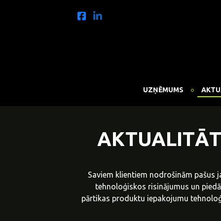
UZŅĒMUMS
AKTU
AKTUALITĀT
Saviem klientiem nodrošinām pašus j
tehnoloģiskos risinājumus un pied
pārtikas produktu iepakojumu tehnoloģi