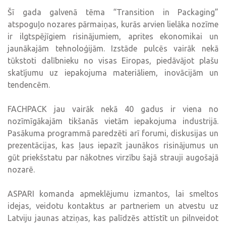
Šī gada galvenā tēma “Transition in Packaging”
atspoguļo nozares pārmaiņas, kurās arvien lielāka nozīme
ir ilgtspējīgiem risinājumiem, aprites ekonomikai un
jaunākajām tehnoloģijām. Izstāde pulcēs vairāk nekā
tūkstoti dalībnieku no visas Eiropas, piedāvājot plašu
skatījumu uz iepakojuma materiāliem, inovācijām un
tendencēm.
FACHPACK jau vairāk nekā 40 gadus ir viena no
nozīmīgākajām tikšanās vietām iepakojuma industrijā.
Pasākuma programmā paredzēti arī forumi, diskusijas un
prezentācijas, kas ļaus iepazīt jaunākos risinājumus un
gūt priekšstatu par nākotnes virzību šajā strauji augošajā
nozarē.
ASPARI komanda apmeklējumu izmantos, lai smeltos
idejas, veidotu kontaktus ar partneriem un atvestu uz
Latviju jaunas atziņas, kas palīdzēs attīstīt un pilnveidot