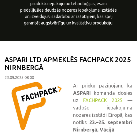
produktu iepakojumu tehnoloģijas, esam
piedalījušies daudzās nozares iepakojuma izstādēs
un izveidojuši sadarbību ar ražotājiem, kas spēj
garantēt augstvērtīgu un kvalitatīvu produkciju.
ASPARI LTD APMEKLĒS FACHPACK 2025
NIRNBERGĀ
23.09.2025 08:00
Ar prieku paziņojam, ka
ASPARI
komanda dosies
uz
FACHPACK 2025
—
vadošo iepakojuma
nozares izstādi Eiropā, kas
notiks
23.–25. septembrī
Nirnbergā, Vācijā
.