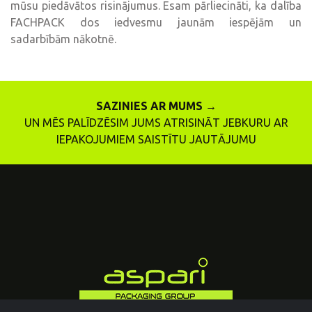
mūsu piedāvātos risinājumus. Esam pārliecināti, ka dalība
FACHPACK dos iedvesmu jaunām iespējām un
sadarbībām nākotnē.
SAZINIES AR MUMS →
UN MĒS PALĪDZĒSIM JUMS ATRISINĀT JEBKURU AR
IEPAKOJUMIEM SAISTĪTU JAUTĀJUMU