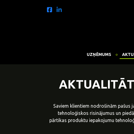
UZŅĒMUMS
AKTU
AKTUALITĀT
Saviem klientiem nodrošinām pašus j
tehnoloģiskos risinājumus un pied
pārtikas produktu iepakojumu tehnoloģi