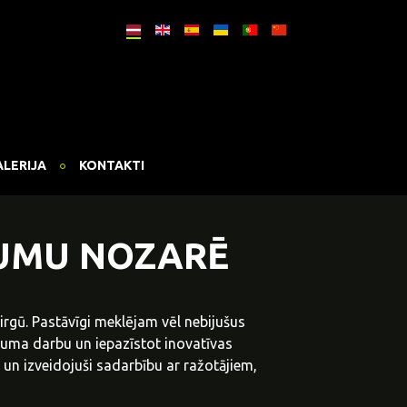
ALERIJA
KONTAKTI
JUMU NOZARĒ
gū. Pastāvīgi meklējam vēl nebijušus
uma darbu un iepazīstot inovatīvas
un izveidojuši sadarbību ar ražotājiem,