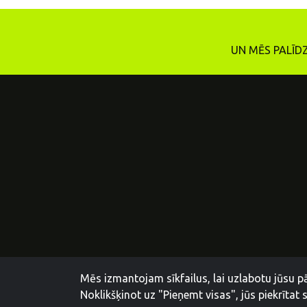
UN MĒS PALĪD
Mēs izmantojam sīkfailus, lai uzlabotu jūsu p
Noklikšķinot uz "Pieņemt visas", jūs piekrītat