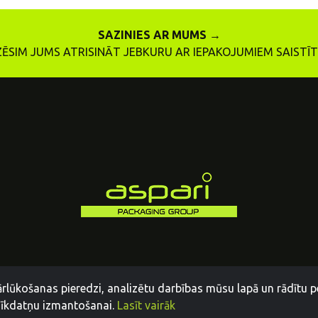
SAZINIES AR MUMS →
ZĒSIM JUMS ATRISINĀT JEBKURU AR IEPAKOJUMIEM SAIST
ārlūkošanas pieredzi, analizētu darbības mūsu lapā un rādītu p
 sīkdatņu izmantošanai.
Lasīt vairāk