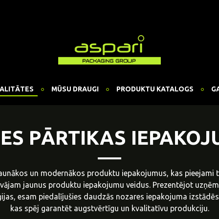
ALITĀTES
MŪSU DRAUGI
PRODUKTU KATALOGS
G
ES PĀRTIKAS IEPAKO
aunākos un modernākos produktu iepakojumus, kas pieejami tir
āvājam jaunus produktu iepakojumu veidus. Prezentējot uzņēm
jas, esam piedalījušies daudzās nozares iepakojuma izstādēs 
kas spēj garantēt augstvērtīgu un kvalitatīvu produkciju.