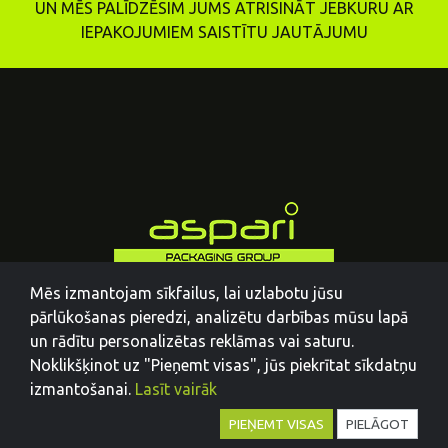
UN MĒS PALĪDZĒSIM JUMS ATRISINĀT JEBKURU AR
IEPAKOJUMIEM SAISTĪTU JAUTĀJUMU
Mēs izmantojam sīkfailus, lai uzlabotu jūsu
pārlūkošanas pieredzi, analizētu darbības mūsu lapā
un rādītu personalizētas reklāmas vai saturu.
Noklikšķinot uz "Pieņemt visas", jūs piekrītat sīkdatņu
izmantošanai.
Lasīt vairāk
PIEŅEMT VISAS
PIELĀGOT