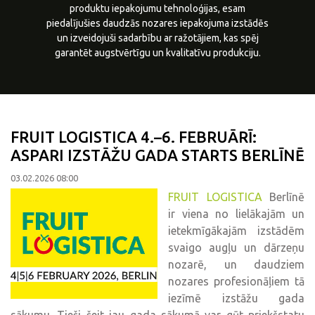
produktu iepakojumu tehnoloģijas, esam
piedalījušies daudzās nozares iepakojuma izstādēs
un izveidojuši sadarbību ar ražotājiem, kas spēj
garantēt augstvērtīgu un kvalitatīvu produkciju.
FRUIT LOGISTICA 4.–6. FEBRUĀRĪ:
ASPARI IZSTĀŽU GADA STARTS BERLĪNĒ
03.02.2026 08:00
FRUIT LOGISTICA
Berlīnē
ir viena no lielākajām un
ietekmīgākajām izstādēm
svaigo augļu un dārzeņu
nozarē, un daudziem
nozares profesionāļiem tā
iezīmē izstāžu gada