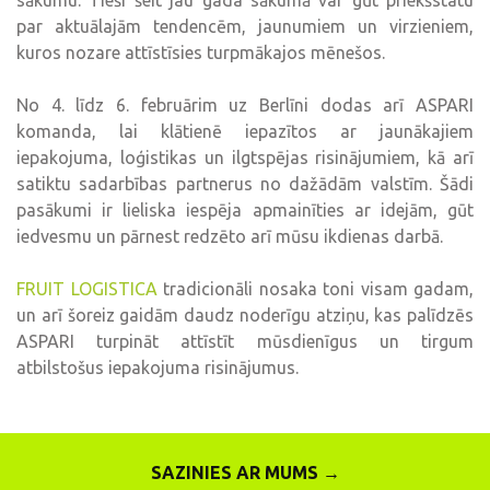
sākumu. Tieši šeit jau gada sākumā var gūt priekšstatu
par aktuālajām tendencēm, jaunumiem un virzieniem,
kuros nozare attīstīsies turpmākajos mēnešos.
No 4. līdz 6. februārim uz Berlīni dodas arī ASPARI
komanda, lai klātienē iepazītos ar jaunākajiem
iepakojuma, loģistikas un ilgtspējas risinājumiem, kā arī
satiktu sadarbības partnerus no dažādām valstīm. Šādi
pasākumi ir lieliska iespēja apmainīties ar idejām, gūt
iedvesmu un pārnest redzēto arī mūsu ikdienas darbā.
FRUIT LOGISTICA
tradicionāli nosaka toni visam gadam,
un arī šoreiz gaidām daudz noderīgu atziņu, kas palīdzēs
ASPARI turpināt attīstīt mūsdienīgus un tirgum
atbilstošus iepakojuma risinājumus.
SAZINIES AR MUMS →