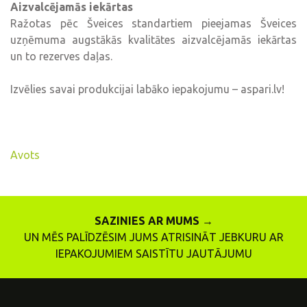
Aizvalcējamās iekārtas
Ražotas pēc Šveices standartiem pieejamas Šveices
uzņēmuma augstākās kvalitātes aizvalcējamās iekārtas
un to rezerves daļas.
Izvēlies savai produkcijai labāko iepakojumu – aspari.lv!
Avots
SAZINIES AR MUMS →
UN MĒS PALĪDZĒSIM JUMS ATRISINĀT JEBKURU AR
IEPAKOJUMIEM SAISTĪTU JAUTĀJUMU