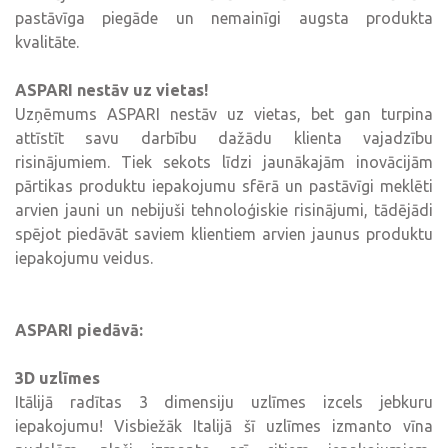
pastāvīga piegāde un nemainīgi augsta produkta
kvalitāte.
ASPARI nestāv uz vietas!
Uzņēmums ASPARI nestāv uz vietas, bet gan turpina
attīstīt savu darbību dažādu klienta vajadzību
risinājumiem. Tiek sekots līdzi jaunākajām inovācijām
pārtikas produktu iepakojumu sfērā un pastāvīgi meklēti
arvien jauni un nebijuši tehnoloģiskie risinājumi, tādējādi
spējot piedāvāt saviem klientiem arvien jaunus produktu
iepakojumu veidus.
ASPARI piedāvā:
3D uzlīmes
Itālijā radītas 3 dimensiju uzlīmes izcels jebkuru
iepakojumu! Visbiežāk Italijā šī uzlīmes izmanto vīna