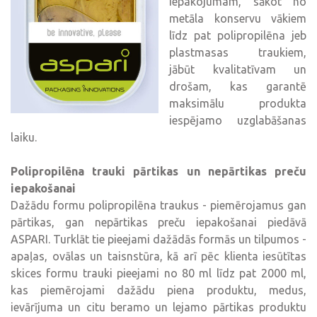
Iepakojumam, sākot no
metāla konservu vākiem
līdz pat polipropilēna jeb
plastmasas traukiem,
jābūt kvalitatīvam un
drošam, kas garantē
maksimālu produkta
iespējamo uzglabāšanas
laiku.
Polipropilēna trauki pārtikas un nepārtikas preču
iepakošanai
Dažādu formu polipropilēna traukus - piemērojamus gan
pārtikas, gan nepārtikas preču iepakošanai piedāvā
ASPARI. Turklāt tie pieejami dažādās formās un tilpumos -
apaļas, ovālas un taisnstūra, kā arī pēc klienta iesūtītas
skices formu trauki pieejami no 80 ml līdz pat 2000 ml,
kas piemērojami dažādu piena produktu, medus,
ievārījuma un citu beramo un lejamo pārtikas produktu