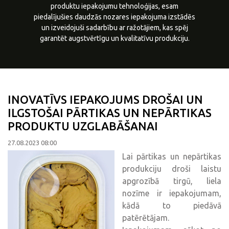
produktu iepakojumu tehnoloģijas, esam
piedalījušies daudzās nozares iepakojuma izstādēs
un izveidojuši sadarbību ar ražotājiem, kas spēj
garantēt augstvērtīgu un kvalitatīvu produkciju.
INOVATĪVS IEPAKOJUMS DROŠAI UN
ILGSTOŠAI PĀRTIKAS UN NEPĀRTIKAS
PRODUKTU UZGLABĀŠANAI
27.08.2023 08:00
Lai pārtikas un nepārtikas
produkciju droši laistu
apgrozībā tirgū, liela
nozīme ir iepakojumam,
kādā to piedāvā
patērētājam.