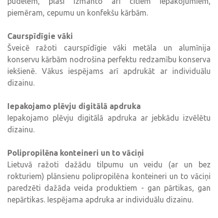
pudelēm, plaši izmanto arī citiem iepakojumiem,
piemēram, cepumu un konfekšu kārbām.
Caurspīdīgie vāki
Šveicē ražoti caurspīdīgie vāki metāla un alumīnija
konservu kārbām nodrošina perfektu redzamību konserva
iekšienē. Vākus iespējams arī apdrukāt ar individuālu
dizainu.
Iepakojamo plēvju digitālā apdruka
Iepakojamo plēvju digitālā apdruka ar jebkādu izvēlētu
dizainu.
Polipropilēna konteineri un to vāciņi
Lietuvā ražoti dažādu tilpumu un veidu (ar un bez
rokturiem) plānsienu polipropilēna konteineri un to vāciņi
paredzēti dažāda veida produktiem - gan pārtikas, gan
nepārtikas. Iespējama apdruka ar individuālu dizainu.