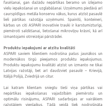
fasēšanai, gan dažādu nepārtikas beramo un izlejamo
vielu iepakošanai un uzglabāšanai. Uzņēmums piedāvā arī
caurspīdīgus metāla konservu vākus, kurus atzīst pasaulē
lieli pārtikas ražotāja uzņēmumi. Spainīši, konteineri,
kārbas un citi ASPARI inovatīvie trauki ir karstumizturīgi,
piemēroti saldēšanai, lietošanai mikroviļņu krāsnī, kā arī
izmantojami otrreizējai pārstrādei.
Produktu iepakojumi ar atzītu kvalitāti
ASPARI saviem klientiem nodrošina pašus jaunākos un
modernākos tirgū pieejamos produktu iepakojumus.
Produktu iepakojumu kvalitāti atzīst un izmanto ne tikai
Latvijas ražotāji, bet arī daudzviet pasaulē – Krievijā,
Itālijā Polijā, Zviedrijā un citur.
Lai katram klientam sniegtu tieši viņa pārtikas vai
nepārtikas iepakošanas vajadzībām piemērotu un
optimālu risinājumu, ASPARI sadarbojas ar vairākiem
ražotājiem vienlaikus. Tādā veidā tiek nodrošināta