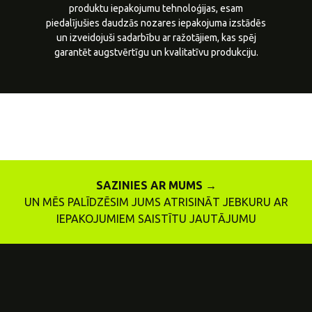
produktu iepakojumu tehnoloģijas, esam
piedalījušies daudzās nozares iepakojuma izstādēs
un izveidojuši sadarbību ar ražotājiem, kas spēj
garantēt augstvērtīgu un kvalitatīvu produkciju.
SAZINIES AR MUMS →
UN MĒS PALĪDZĒSIM JUMS ATRISINĀT JEBKURU AR
IEPAKOJUMIEM SAISTĪTU JAUTĀJUMU