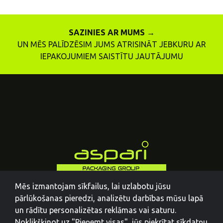
SAZINIES AR MUMS →
UN MĒS PALĪDZĒSIM JUMS ATRISINĀT JEBKURU AR
IEPAKOJUMIEM SAISTĪTU JAUTĀJUMU
Mēs izmantojam sīkfailus, lai uzlabotu jūsu
pārlūkošanas pieredzi, analizētu darbības mūsu lapā
un rādītu personalizētas reklāmas vai saturu.
Noklikšķinot uz "Pieņemt visas", jūs piekrītat sīkdatņu