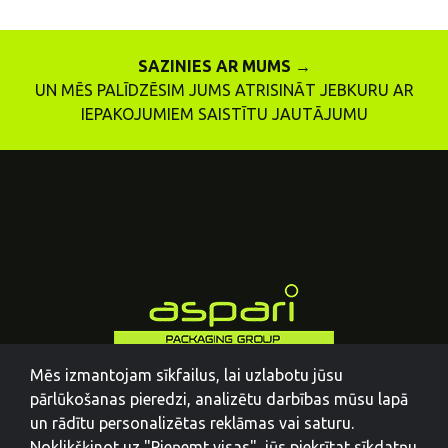
SAZINIES AR MUMS →
UN MĒS PALĪDZĒSIM JUMS ATRISINĀT JEBKURU AR
IEPAKOJUMIEM SAISTĪTU JAUTĀJUMU
Mēs izmantojam sīkfailus, lai uzlabotu jūsu
pārlūkošanas pieredzi, analizētu darbības mūsu lapā
un rādītu personalizētas reklāmas vai saturu.
Noklikšķinot uz "Pieņemt visas", jūs piekrītat sīkdatņu