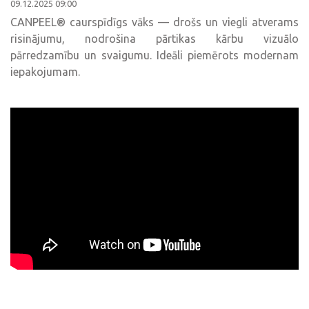
09.12.2025 09:00
CANPEEL® caurspīdīgs vāks — drošs un viegli atverams
risinājumu, nodrošina pārtikas kārbu vizuālo
pārredzamību un svaigumu. Ideāli piemērots modernam
iepakojumam.