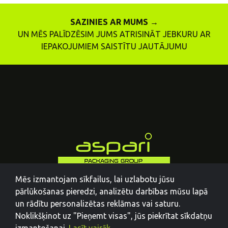
SAZINIES AR MUMS →
UN MĒS PALĪDZĒSIM JUMS ATRISINĀT JEBKURU AR
IEPAKOJUMIEM SAISTĪTU JAUTĀJUMU
Mēs izmantojam sīkfailus, lai uzlabotu jūsu
pārlūkošanas pieredzi, analizētu darbības mūsu lapā
un rādītu personalizētas reklāmas vai saturu.
Noklikšķinot uz "Pieņemt visas", jūs piekrītat sīkdatņu