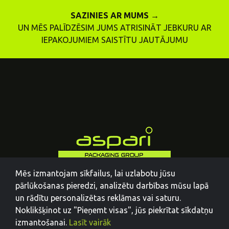
SAZINIES AR MUMS →
UN MĒS PALĪDZĒSIM JUMS ATRISINĀT JEBKURU AR
IEPAKOJUMIEM SAISTĪTU JAUTĀJUMU
Mēs izmantojam sīkfailus, lai uzlabotu jūsu
pārlūkošanas pieredzi, analizētu darbības mūsu lapā
un rādītu personalizētas reklāmas vai saturu.
Noklikšķinot uz "Pieņemt visas", jūs piekrītat sīkdatņu
izmantošanai.
Lasīt vairāk