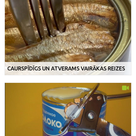
CAURSPĪDĪGS UN ATVERAMS VAIRĀKAS REIZES