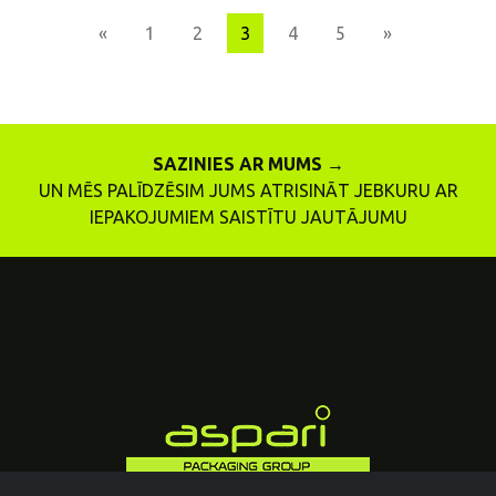
Previous
Next
«
1
2
3
4
5
»
SAZINIES AR MUMS →
UN MĒS PALĪDZĒSIM JUMS ATRISINĀT JEBKURU AR
IEPAKOJUMIEM SAISTĪTU JAUTĀJUMU