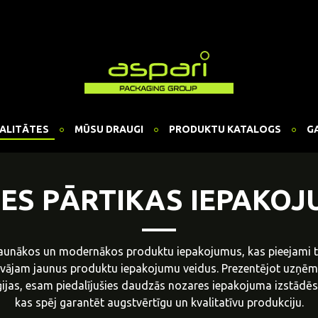
ALITĀTES
MŪSU DRAUGI
PRODUKTU KATALOGS
G
ES PĀRTIKAS IEPAKO
aunākos un modernākos produktu iepakojumus, kas pieejami tir
āvājam jaunus produktu iepakojumu veidus. Prezentējot uzņēm
jas, esam piedalījušies daudzās nozares iepakojuma izstādēs 
kas spēj garantēt augstvērtīgu un kvalitatīvu produkciju.