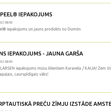
PEEL® IEPAKOJUMS
022 08:00
el® iepakojums un jauns produkts no Dumón
NS IEPAKOJUMS - JAUNA GARŠA
022 08:00
LARSEN iepakojums mūsu klientiem Karavela / KAIJA! Zem šīs
paļais, caurspīdīgais vāks!
RPTAUTISKĀ PREČU ZĪMJU IZSTĀDE AMS