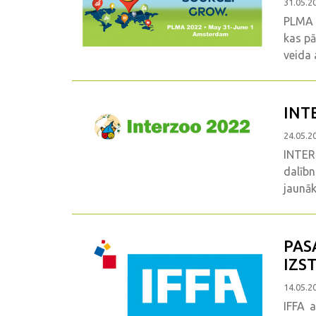
31.05.2
PLMA i
kas pā
veida 
INT
24.05.2
INTER
dalīb
jaunāk
PAS
IZS
14.05.2
IFFA a