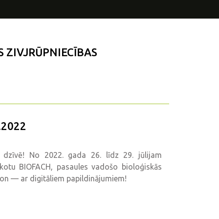
S ZIVJRŪPNIECĪBAS
.2022
 dzīvē! No 2022. gada 26. līdz 29. jūlijam
 rīkotu BIOFACH, pasaules vadošo bioloģiskās
tion — ar digitāliem papildinājumiem!