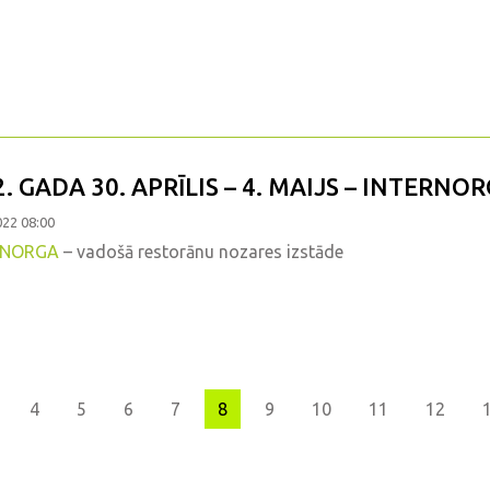
. GADA 30. APRĪLIS – 4. MAIJS – INTERNO
022 08:00
RNORGA
– vadošā restorānu nozares izstāde
us
4
5
6
7
8
9
10
11
12