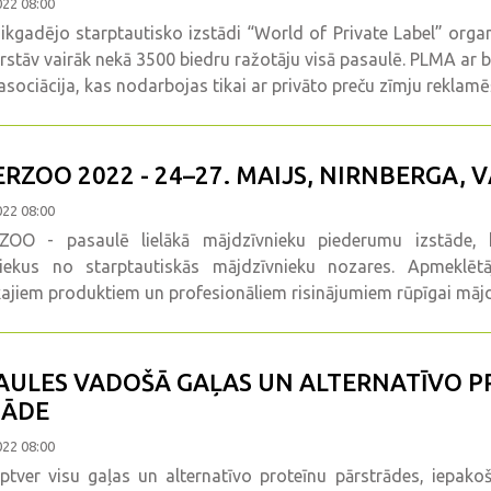
022 08:00
kgadējo starptautisko izstādi “World of Private Label” orga
rstāv vairāk nekā 3500 biedru ražotāju visā pasaulē. PLMA ar 
asociācija, kas nodarbojas tikai ar privāto preču zīmju reklam
ERZOO 2022 - 24–27. MAIJS, NIRNBERGA, 
022 08:00
ZOO - pasaulē lielākā mājdzīvnieku piederumu izstāde, 
niekus no starptautiskās mājdzīvnieku nozares. Apmeklētā
ajiem produktiem un profesionāliem risinājumiem rūpīgai mājd
AULES VADOŠĀ GAĻAS UN ALTERNATĪVO 
TĀDE
022 08:00
ptver visu gaļas un alternatīvo proteīnu pārstrādes, iepako