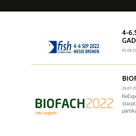
4-6
GAD
02.09.2
BIO
26.07.2
ReExp
starpt
pārtik