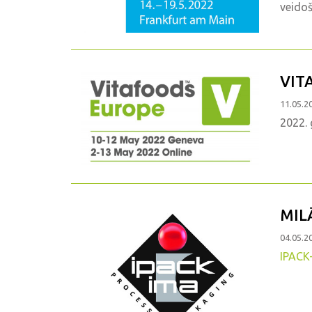
veidoš
VIT
11.05.2
2022. 
MIL
04.05.2
IPACK