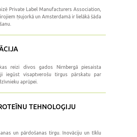
nizē Private Label Manufacturers Association,
birojiem Ņujorkā un Amsterdamā ir lielākā šāda
ēšanu.
VĀCIJA
kas reizi divos gados Nirnbergā piesaista
ji iegūst visaptverošu tirgus pārskatu par
zīvnieku aprūpei.
PROTEĪNU TEHNOLOĢIJU
šanas un pārdošanas tirgu. Inovāciju un tīklu