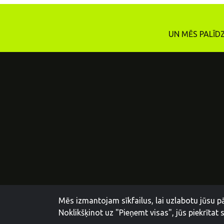
UN MĒS PALĪD
Mēs izmantojam sīkfailus, lai uzlabotu jūsu p
Noklikšķinot uz "Pieņemt visas", jūs piekrītat