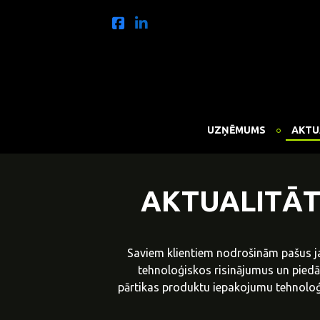
UZŅĒMUMS
AKTU
AKTUALITĀT
Saviem klientiem nodrošinām pašus j
tehnoloģiskos risinājumus un pied
pārtikas produktu iepakojumu tehnoloģi