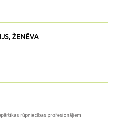
IJS, ŽENĒVA
epārtikas rūpniecības profesionāļiem