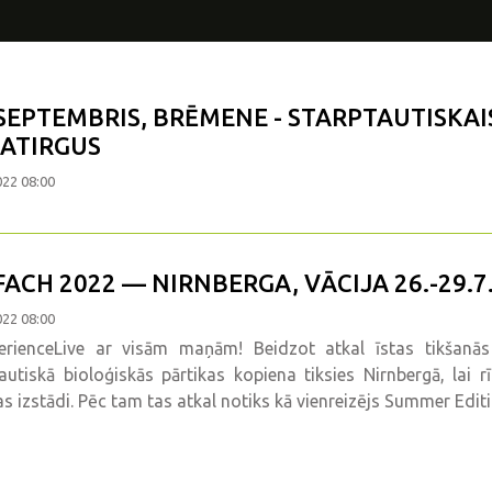
.SEPTEMBRIS, BRĒMENE - STARPTAUTISKAI
ATIRGUS
022 08:00
FACH 2022 — NIRNBERGA, VĀCIJA 26.-29.7
022 08:00
erienceLive ar visām maņām! Beidzot atkal īstas tikšanās
autiskā bioloģiskās pārtikas kopiena tiksies Nirnbergā, lai
as izstādi. Pēc tam tas atkal notiks kā vienreizējs Summer Edi