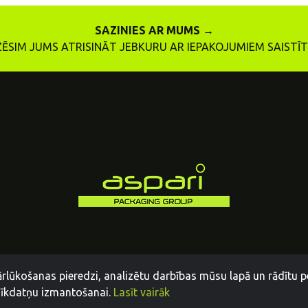
SAZINIES AR MUMS →
ZĒSIM JUMS ATRISINĀT JEBKURU AR IEPAKOJUMIEM SAIST
ārlūkošanas pieredzi, analizētu darbības mūsu lapā un rādītu p
 sīkdatņu izmantošanai.
Lasīt vairāk