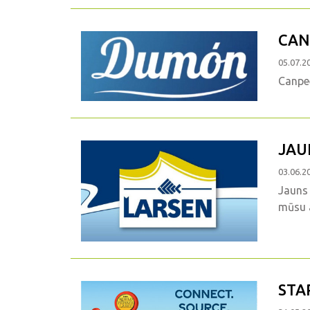
CAN
05.07.2
Canpe
JAU
03.06.2
Jauns 
mūsu a
STA