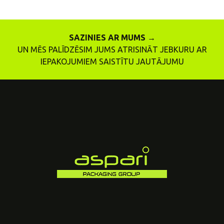
SAZINIES AR MUMS →
UN MĒS PALĪDZĒSIM JUMS ATRISINĀT JEBKURU AR
IEPAKOJUMIEM SAISTĪTU JAUTĀJUMU