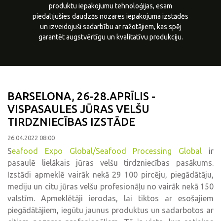
produktu iepakojumu tehnoloģijas, esam
piedalījušies daudzās nozares iepakojuma izstādēs
un izveidojuši sadarbību ar ražotājiem, kas spēj
garantēt augstvērtīgu un kvalitatīvu produkciju.
BARSELONA, 26-28.APRĪLIS -
VISPASAULES JŪRAS VELŠU
TIRDZNIECĪBAS IZSTĀDE
26.04.2022 08:00
S
eafood Expo Global/Seafood Processing Global
ir
pasaulē lielākais jūras velšu tirdzniecības pasākums.
Izstādi apmeklē vairāk nekā 29 100 pircēju, piegādātāju,
mediju un citu jūras velšu profesionāļu no vairāk nekā 150
valstīm. Apmeklētāji ierodas, lai tiktos ar esošajiem
piegādātājiem, iegūtu jaunus produktus un sadarbotos ar