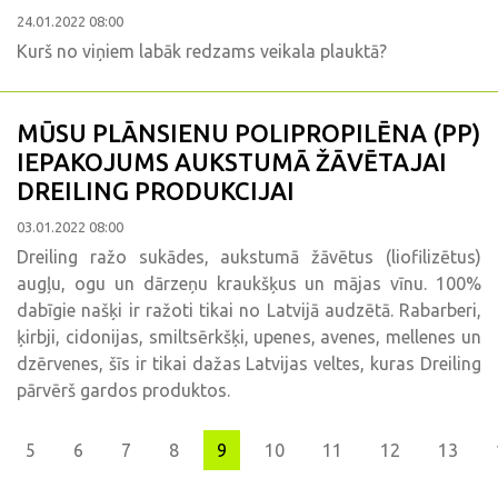
24.01.2022 08:00
Kurš no viņiem labāk redzams veikala plauktā?
MŪSU PLĀNSIENU POLIPROPILĒNA (PP)
IEPAKOJUMS AUKSTUMĀ ŽĀVĒTAJAI
DREILING PRODUKCIJAI
03.01.2022 08:00
Dreiling ražo sukādes, aukstumā žāvētus (liofilizētus)
augļu, ogu un dārzeņu kraukšķus un mājas vīnu. 100%
dabīgie našķi ir ražoti tikai no Latvijā audzētā. Rabarberi,
ķirbji, cidonijas, smiltsērkšķi, upenes, avenes, mellenes un
dzērvenes, šīs ir tikai dažas Latvijas veltes, kuras Dreiling
pārvērš gardos produktos.
s
5
6
7
8
9
10
11
12
13