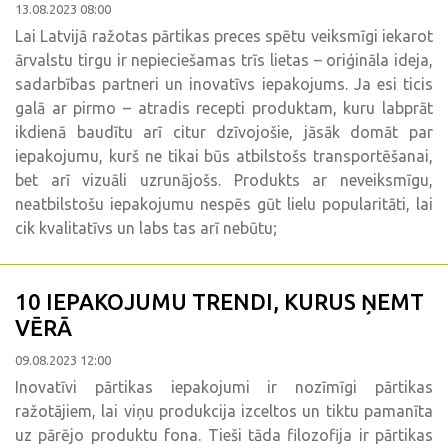
13.08.2023 08:00
Lai Latvijā ražotas pārtikas preces spētu veiksmīgi iekarot
ārvalstu tirgu ir nepieciešamas trīs lietas – oriģināla ideja,
sadarbības partneri un inovatīvs iepakojums. Ja esi ticis
galā ar pirmo – atradis recepti produktam, kuru labprāt
ikdienā baudītu arī citur dzīvojošie, jāsāk domāt par
iepakojumu, kurš ne tikai būs atbilstošs transportēšanai,
bet arī vizuāli uzrunājošs. Produkts ar neveiksmīgu,
neatbilstošu iepakojumu nespēs gūt lielu popularitāti, lai
cik kvalitatīvs un labs tas arī nebūtu;
10 IEPAKOJUMU TRENDI, KURUS ŅEMT
VĒRĀ
09.08.2023 12:00
Inovatīvi pārtikas iepakojumi ir nozīmīgi pārtikas
ražotājiem, lai viņu produkcija izceltos un tiktu pamanīta
uz pārējo produktu fona. Tieši tāda filozofija ir pārtikas