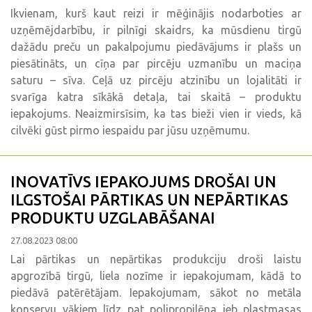
Ikvienam, kurš kaut reizi ir mēģinājis nodarboties ar
uzņēmējdarbību, ir pilnīgi skaidrs, ka mūsdienu tirgū
dažādu preču un pakalpojumu piedāvājums ir plašs un
piesātināts, un cīņa par pircēju uzmanību un maciņa
saturu – sīva. Ceļā uz pircēju atzinību un lojalitāti ir
svarīga katra sīkākā detaļa, tai skaitā – produktu
iepakojums. Neaizmirsīsim, ka tas bieži vien ir vieds, kā
cilvēki gūst pirmo iespaidu par jūsu uzņēmumu.
INOVATĪVS IEPAKOJUMS DROŠAI UN
ILGSTOŠAI PĀRTIKAS UN NEPĀRTIKAS
PRODUKTU UZGLABĀŠANAI
27.08.2023 08:00
Lai pārtikas un nepārtikas produkciju droši laistu
apgrozībā tirgū, liela nozīme ir iepakojumam, kādā to
piedāvā patērētājam. Iepakojumam, sākot no metāla
konservu vākiem līdz pat polipropilēna jeb plastmasas