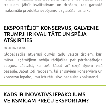
traukiem, jābūt kvalitatīvam un drošam, kas garantē
maksimālu produkta iespējamo uzglabāšanas laiku.
EKSPORTĒJOT KONSERVUS, GALVENIE
TRUMPJI IR KVALITĀTE UN SPĒJA
ATŠĶIRTIES
20.08.2023 08:00
Globalizācija atvērusi durvis tādu valstu tirgiem, kuri
mūsu uzņēmējiem nebija rādījušies pat pārdrošākajos
sapņos. Jāatzīst, ka tieši tāpat arī uzņēmējiem visā
pasaulē. Jābūt ļoti radošam, lai ar saviem konserviem un
konservu iepakojumu izturētu sīvo pasaules konkurenci.
KĀDS IR INOVATĪVS IEPAKOJUMS
VEIKSMĪGAM PREČU EKSPORTAM?