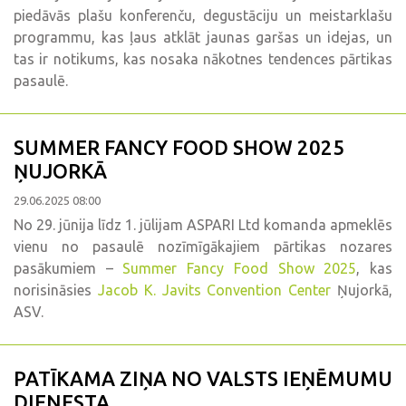
piedāvās plašu konferenču, degustāciju un meistarklašu
programmu, kas ļaus atklāt jaunas garšas un idejas, un
tas ir notikums, kas nosaka nākotnes tendences pārtikas
pasaulē.
SUMMER FANCY FOOD SHOW 2025
ŅUJORKĀ
29.06.2025 08:00
No 29. jūnija līdz 1. jūlijam ASPARI Ltd komanda apmeklēs
vienu no pasaulē nozīmīgākajiem pārtikas nozares
pasākumiem –
Summer Fancy Food Show 2025
, kas
norisināsies
Jacob K. Javits Convention Center
Ņujorkā,
ASV.
PATĪKAMA ZIŅA NO VALSTS IEŅĒMUMU
DIENESTA