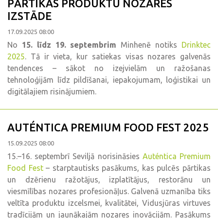
PĀRTIKAS PRODUKTU NOZARES
IZSTĀDE
17.09.2025 08:00
No
15. līdz 19. septembrim
Minhenē notiks
Drinktec
2025
. Tā ir vieta, kur satiekas visas nozares galvenās
tendences – sākot no izejvielām un ražošanas
tehnoloģijām līdz pildīšanai, iepakojumam, loģistikai un
digitālajiem risinājumiem.
AUTÉNTICA PREMIUM FOOD FEST 2025
15.09.2025 08:00
15.–16. septembrī Seviljā norisināsies
Auténtica Premium
Food Fest
– starptautisks pasākums, kas pulcēs pārtikas
un dzērienu ražotājus, izplatītājus, restorānu un
viesmīlības nozares profesionāļus. Galvenā uzmanība tiks
veltīta produktu izcelsmei, kvalitātei, Vidusjūras virtuves
tradīcijām un jaunākajām nozares inovācijām. Pasākums