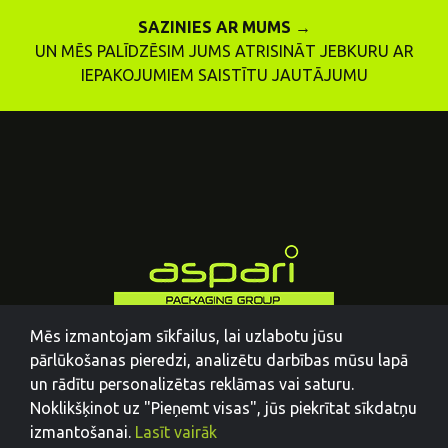
SAZINIES AR MUMS →
UN MĒS PALĪDZĒSIM JUMS ATRISINĀT JEBKURU AR
IEPAKOJUMIEM SAISTĪTU JAUTĀJUMU
Mēs izmantojam sīkfailus, lai uzlabotu jūsu
pārlūkošanas pieredzi, analizētu darbības mūsu lapā
un rādītu personalizētas reklāmas vai saturu.
Noklikšķinot uz "Pieņemt visas", jūs piekrītat sīkdatņu
izmantošanai.
Lasīt vairāk