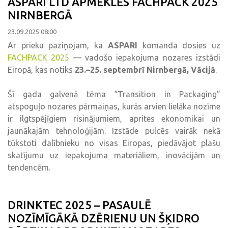
ASPARI LTD APMEKLĒS FACHPACK 2025
NIRNBERGĀ
23.09.2025 08:00
Ar prieku paziņojam, ka
ASPARI
komanda dosies uz
FACHPACK 2025
— vadošo iepakojuma nozares izstādi
Eiropā, kas notiks
23.–25. septembrī Nirnbergā, Vācijā
.
Šī gada galvenā tēma “Transition in Packaging”
atspoguļo nozares pārmaiņas, kurās arvien lielāka nozīme
ir ilgtspējīgiem risinājumiem, aprites ekonomikai un
jaunākajām tehnoloģijām. Izstāde pulcēs vairāk nekā
tūkstoti dalībnieku no visas Eiropas, piedāvājot plašu
skatījumu uz iepakojuma materiāliem, inovācijām un
tendencēm.
DRINKTEC 2025 – PASAULĒ
NOZĪMĪGĀKĀ DZĒRIENU UN ŠĶIDRO