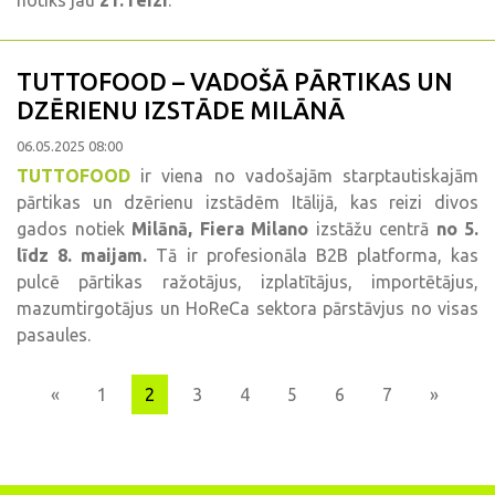
notiks jau
21. reizi
.
TUTTOFOOD – VADOŠĀ PĀRTIKAS UN
DZĒRIENU IZSTĀDE MILĀNĀ
06.05.2025 08:00
TUTTOFOOD
ir viena no vadošajām starptautiskajām
pārtikas un dzērienu izstādēm Itālijā, kas reizi divos
gados notiek
Milānā, Fiera Milano
izstāžu centrā
no 5.
līdz 8. maijam.
Tā ir profesionāla B2B platforma, kas
pulcē pārtikas ražotājus, izplatītājus, importētājus,
mazumtirgotājus un HoReCa sektora pārstāvjus no visas
pasaules.
Previous
Next
«
1
2
3
4
5
6
7
»