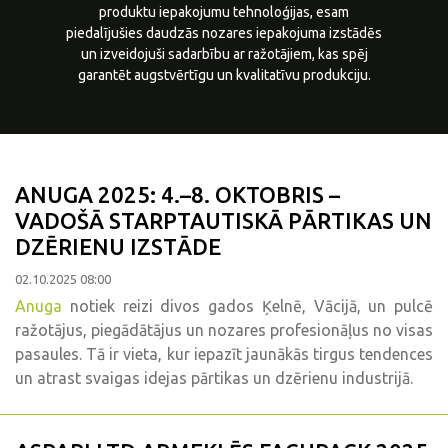
produktu iepakojumu tehnoloģijas, esam
piedalījušies daudzās nozares iepakojuma izstādēs
un izveidojuši sadarbību ar ražotājiem, kas spēj
garantēt augstvērtīgu un kvalitatīvu produkciju.
ANUGA 2025: 4.–8. OKTOBRIS –
VADOŠĀ STARPTAUTISKĀ PĀRTIKAS UN
DZĒRIENU IZSTĀDE
02.10.2025 08:00
Anuga
notiek reizi divos gados Ķelnē, Vācijā, un pulcē
ražotājus, piegādātājus un nozares profesionāļus no visas
pasaules. Tā ir vieta, kur iepazīt jaunākās tirgus tendences
un atrast svaigas idejas pārtikas un dzērienu industrijā.