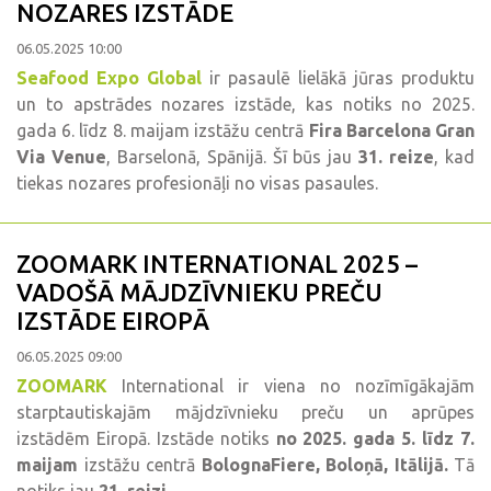
NOZARES IZSTĀDE
06.05.2025 10:00
Seafood Expo Global
ir pasaulē lielākā jūras produktu
un to apstrādes nozares izstāde, kas notiks no 2025.
gada 6. līdz 8. maijam izstāžu centrā
Fira Barcelona Gran
Via Venue
, Barselonā, Spānijā. Šī būs jau
31. reize
, kad
tiekas nozares profesionāļi no visas pasaules.
ZOOMARK INTERNATIONAL 2025 –
VADOŠĀ MĀJDZĪVNIEKU PREČU
IZSTĀDE EIROPĀ
06.05.2025 09:00
ZOOMARK
International ir viena no nozīmīgākajām
starptautiskajām mājdzīvnieku preču un aprūpes
izstādēm Eiropā. Izstāde notiks
no 2025. gada 5. līdz 7.
maijam
izstāžu centrā
BolognaFiere, Boloņā, Itālijā.
Tā